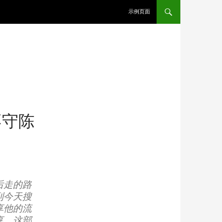
示例页面
不守陈
后走的路
到今天搜
享他的流
享，这部