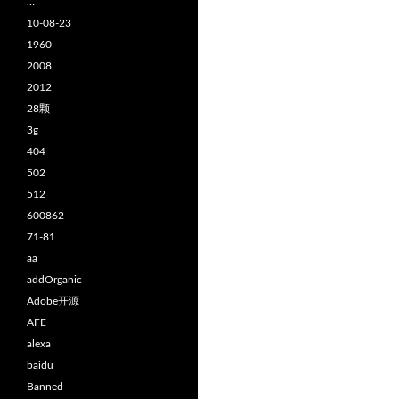
…
10-08-23
1960
2008
2012
28颗
3g
404
502
512
600862
71-81
aa
addOrganic
Adobe开源
AFE
alexa
baidu
Banned