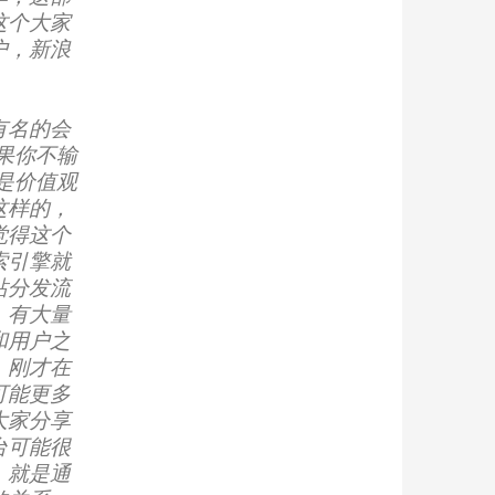
这个大家
户，新浪
有名的会
果你不输
是价值观
这样的，
觉得这个
索引擎就
站分发流
，有大量
和用户之
。刚才在
可能更多
大家分享
台可能很
，就是通