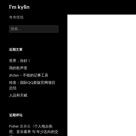
搜
I'm kylin
索
跳
奇奇怪怪
至
搜
正
索：
文
近期文章
世界，你好！
我的歌声里
zh2en – 不错的记事工具
转发：国际QQ新版官网项目
总结
人品和天赋
近期评论
Fisher
发表在《
个人电台执
照、音乐素养 与 年少志向的交