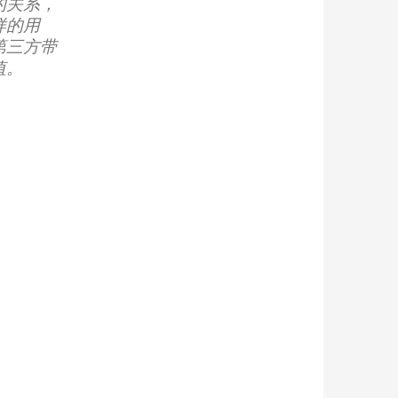
的关系，
样的用
第三方带
值。