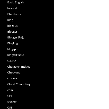
Basic English
beyond
Blackberry
blog
blogbus
Blogger
Blogger 功能
BlogLog
blogspot
blogtalkradio
C.M.O.
Character Entities
Checkout
chrome
Cloud Computing
com
CPI
cracker
CSS