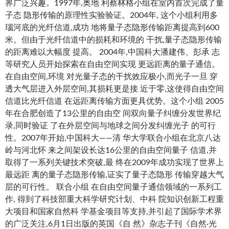
界广泛兴趣。1997年,奥地 利蔡林格小组在室内首次完成了量
子态 隐形传输的原理性实验验证。2004年, 这个小组利用多
瑙河底的光纤信道,成功 地将量子态隐形传输距离提高到600
米。但由于光纤信道中的损耗和环境的 干扰,量子态隐形传输
的距离难以大幅度 提高。 2004年,中国科大潘建伟、彭承 志
等研究人员开始探索在自由空间实现 更远距离的量子通信。
在自由空间,环境 对光量子态的干扰效应极小,而光子一旦 穿
透大气层进入外层空间,其损耗更是接 近于零,这使得自由空间
信道比光纤信道 在远距离传输方面更具优势。这个小组 2005
年在合肥创造了13公里的自由空 间双向量子纠缠分发世界纪
录,同时验证 了在外层空间与地球之间分发纠缠光子 的可行
性。2007年开始,中国科大——清 华大学联合小组在北京八达
岭与河北怀 来之间架设长达16公里的自由空间量子 信道,并
取得了一系列关键技术突破,最 终在2009年成功实现了世界上
最远距 离的量子态隐形传输,证实了量子态隐形 传输穿越大气
层的可行性。 联合小组 在自由空间量子通信领域的一系列工
作, 得到了科技部重大科学研究计划、中科 院知识创新工程重
大项目和国家自然科 学基金项目等支持,并引起了国际学术界
的广泛关注,6月1日出版的英国《自 然》杂志子刊《自然·光