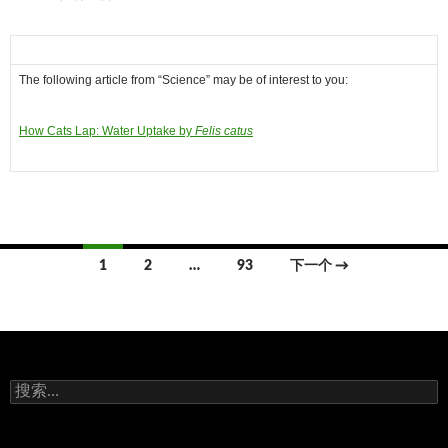
The following article from “Science” may be of interest to you:
How Cats Lap: Water Uptake by
Felis catus
文
1
2
…
93
下一个 →
章
导
航
搜
索：