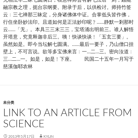
融宗教之理，扼台宗纲要。附录于后，以供检讨。师持竹签
云﹕三七禅那三昧定，分身诸佛体中证。合掌低头皆作佛，
行住坐卧妙法印。且道如何是正法妙印呢﹖……静默一剎那时
云……「无」。本具三三末三三，宝塔涌出明前三。谁人解悟
开塔意，究竟释迦非后三。咦﹗快谈快谈﹗「五玄三要」。
虽然如是。即今当坛解七圆满。……最后一要子，乃山僧口挂
壁上，不可言说。欲等多宝佛来言﹕一…二…三。密向汝道﹕
三…二…一。如是，如是﹗下座。 民国二十五年一月写于
慈溪伽耶农林
未分类
LINK TO AN ARTICLE FROM
SCIENCE
2013年5月17日
KYLIN