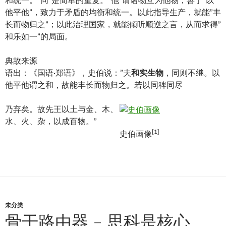
和统一。”同”是简单的重复。”他”谓诸物互为他物，善于”以
他平他”，致力于矛盾的均衡和统一。以此指导生产，就能”丰
长而物归之”；以此治理国家，就能倾听顺逆之言，从而求得”
和乐如一”的局面。
典故来源
语出：《国语·郑语》，史伯说：”夫
和实生物
，同则不继。以
他平他谓之和，故能丰长而物归之。若以同稗同尽
乃弃矣。故先王以土与金、木、
水、火、杂，以成百物。”
[1]
史伯画像
未分类
骨干路由器 – 思科是核心