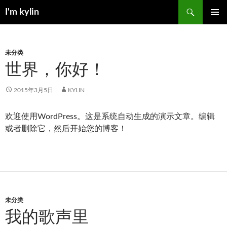
跳
搜
I'm kylin
至
索
正
主菜单
文
未分类
世界，你好！
2015年3月5日
KYLIN
欢迎使用WordPress。这是系统自动生成的演示文章。编辑
或者删除它，然后开始您的博客！
未分类
我的歌声里