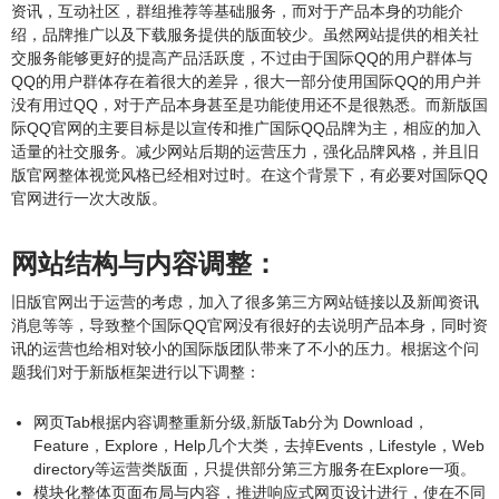
资讯，互动社区，群组推荐等基础服务，而对于产品本身的功能介
绍，品牌推广以及下载服务提供的版面较少。虽然网站提供的相关社
交服务能够更好的提高产品活跃度，不过由于国际QQ的用户群体与
QQ的用户群体存在着很大的差异，很大一部分使用国际QQ的用户并
没有用过QQ，对于产品本身甚至是功能使用还不是很熟悉。而新版国
际QQ官网的主要目标是以宣传和推广国际QQ品牌为主，相应的加入
适量的社交服务。减少网站后期的运营压力，强化品牌风格，并且旧
版官网整体视觉风格已经相对过时。在这个背景下，有必要对国际QQ
官网进行一次大改版。
网站结构与内容调整：
旧版官网出于运营的考虑，加入了很多第三方网站链接以及新闻资讯
消息等等，导致整个国际QQ官网没有很好的去说明产品本身，同时资
讯的运营也给相对较小的国际版团队带来了不小的压力。根据这个问
题我们对于新版框架进行以下调整：
网页Tab根据内容调整重新分级,新版Tab分为 Download，
Feature，Explore，Help几个大类，去掉Events，Lifestyle，Web
directory等运营类版面，只提供部分第三方服务在Explore一项。
模块化整体页面布局与内容，推进响应式网页设计进行，使在不同