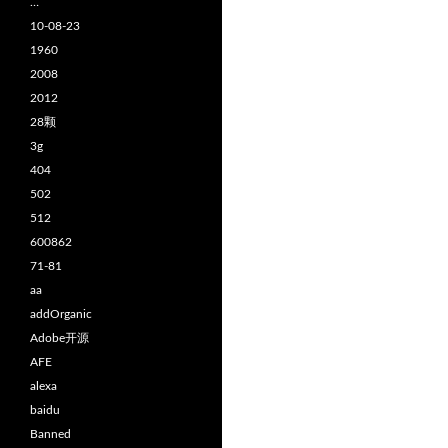
…
10-08-23
1960
2008
2012
28颗
3g
404
502
512
600862
71-81
aa
addOrganic
Adobe开源
AFE
alexa
baidu
Banned