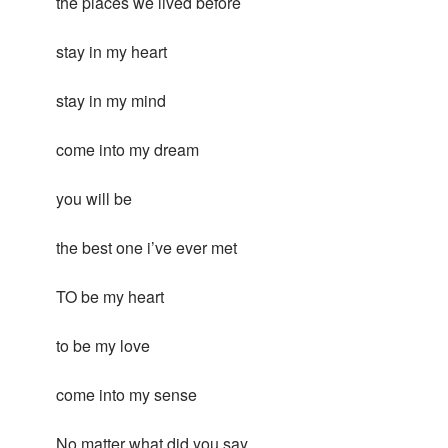
the places we lived before
stay in my heart
stay in my mind
come into my dream
you will be
the best one i’ve ever met
TO be my heart
to be my love
come into my sense
No matter what did you say