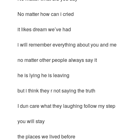
No matter how can i cried
it likes dream we’ve had
i will remember everything about you and me
no matter other people always say it
he is lying he is leaving
but i think they r not saying the truth
I dun care what they laughing follow my step
you will stay
the places we lived before