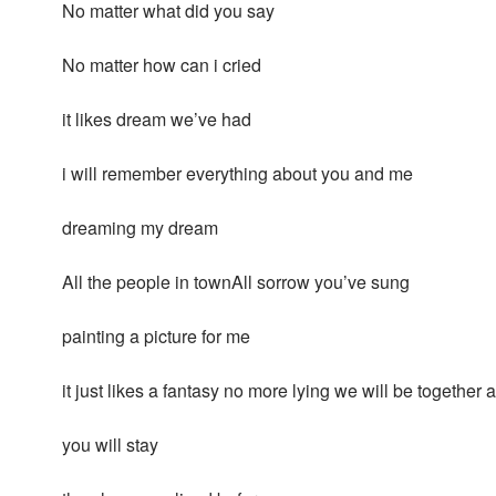
No matter what did you say
No matter how can i cried
it likes dream we’ve had
i will remember everything about you and me
dreaming my dream
All the people in townAll sorrow you’ve sung
painting a picture for me
it just likes a fantasy no more lying we will be together
you will stay