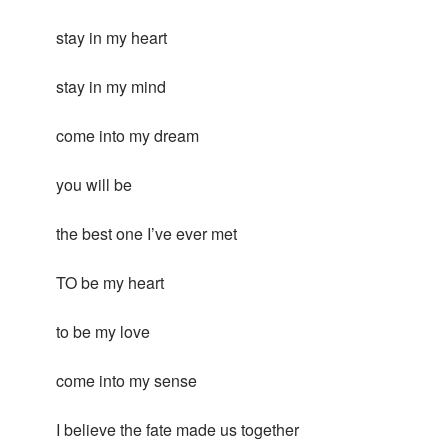
stay in my heart
stay in my mind
come into my dream
you will be
the best one I’ve ever met
TO be my heart
to be my love
come into my sense
I believe the fate made us together