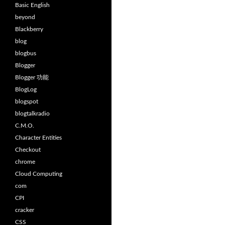
Basic English
beyond
Blackberry
blog
blogbus
Blogger
Blogger 功能
BlogLog
blogspot
blogtalkradio
C.M.O.
Character Entities
Checkout
chrome
Cloud Computing
com
CPI
cracker
CSS