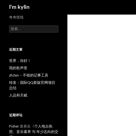
搜
I'm kylin
索
跳
奇奇怪怪
至
搜
正
索：
文
近期文章
世界，你好！
我的歌声里
zh2en – 不错的记事工具
转发：国际QQ新版官网项目
总结
人品和天赋
近期评论
Fisher
发表在《
个人电台执
照、音乐素养 与 年少志向的交