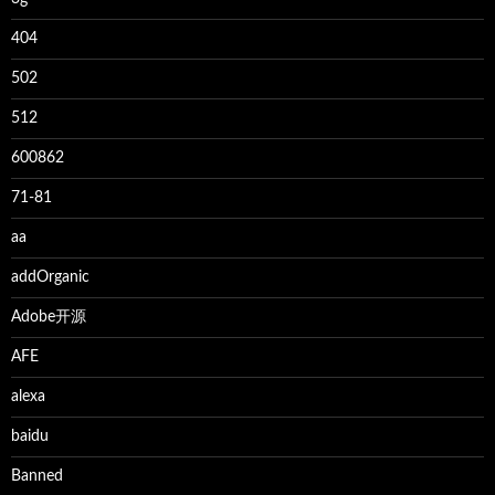
404
502
512
600862
71-81
aa
addOrganic
Adobe开源
AFE
alexa
baidu
Banned