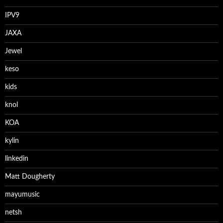
IPV9
JAXA
Jewel
keso
kids
knol
KOA
kylin
linkedin
Matt Dougherty
mayumusic
netsh