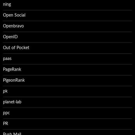
ning
Open Social
Openbravo
OpenID
Out of Pocket
paas
PageRank
PigeonRank
pk
planet-lab
ppc
PR
Push Mail