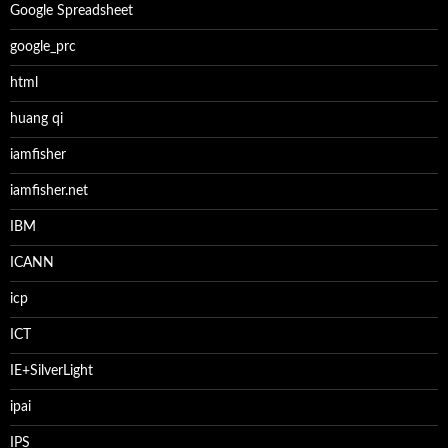
Google Spreadsheet
google_prc
html
huang qi
iamfisher
iamfisher.net
IBM
ICANN
icp
ICT
IE+SilverLight
ipai
IPS