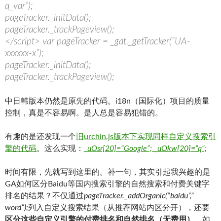
q_var”);
pageTracker._initData();
pageTracker._trackPageview();
</script> var pageTracker = _gat._getTracker(“UA-
xxxxxx-x”);
pageTracker._initData();
pageTracker._trackPageview();
中日韩版本仍然是原先的代码。i18n（国际化）项目的质量
控制，真是不容易啊。是人总是容易犯错的。
有趣的是还发现一个
旧urchin.js版本下实现同样自定义搜索引
擎的代码
。这么实现：
_uOsr[20]=”Google”; _uOkw[20]=”q”;
时间有限，先就写到这里的。补一句，其实引起我兴趣的是
GA如何区分Baidu等国内搜索引擎的自然搜索和付费关键字
排名的结果？不仅通过
pageTracker._addOrganic(“baidu”,”
word”);
列入自定义搜索结果（从推荐网站内区分开），还要
区分这些自定义引擎的付费排名和自然排名（无费用）
。如