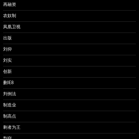
再融资
农奴制
凤凰卫视
出版
刘仰
刘实
创新
删IE8
判例法
制造业
制高点
剩者为王
剽窃