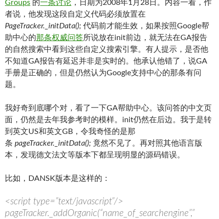
Groups
的
一条讨论
，日期为2008年1月28日。内容一看，作
者说，他发现这段自定义代码必须放置在
PageTracker._initData();
代码前才能生效，如果按照Google帮
助中心的
那条权威问答
所说放在init前边，就无法在GA报告
的自然搜索中看到这些自定义搜索引擎。有人提示，是否他
不知道GA报告有延迟并非是实时的。他承认他错了，说GA
手册是正确的，但是仍然认为Google支持中心的那条有问
题。
我好奇到底哪个对，看了一下GA帮助中心。该问答的中文页
面，仍然是去年我参考时的模样。init仍然在后边。我于是转
到英文US和英文GB，令我奇怪的是那
条
pageTracker._initData();
竟然不见了。再对照其他语言版
本，发现德文法文等版本下都呈现明显的源码错误。
比如，DANSK版本是这样的：
<script type=”text/javascript”/>
pageTracker._addOrganic(“name_of_searchengine”,”