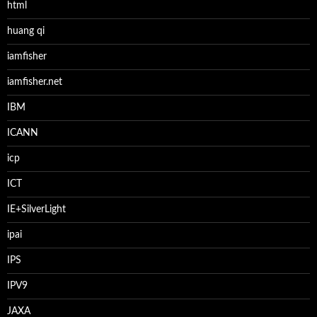
html
huang qi
iamfisher
iamfisher.net
IBM
ICANN
icp
ICT
IE+SilverLight
ipai
IPS
IPV9
JAXA