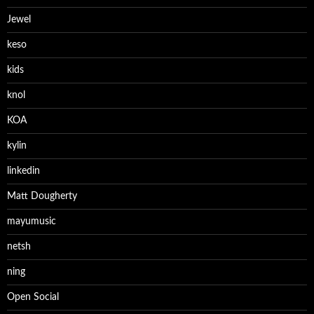
Jewel
keso
kids
knol
KOA
kylin
linkedin
Matt Dougherty
mayumusic
netsh
ning
Open Social