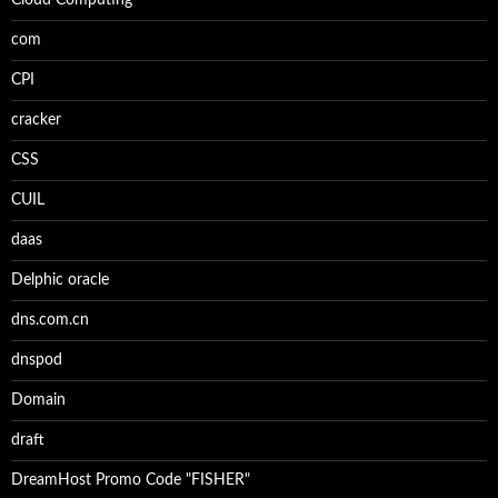
Cloud Computing
com
CPI
cracker
CSS
CUIL
daas
Delphic oracle
dns.com.cn
dnspod
Domain
draft
DreamHost Promo Code "FISHER"