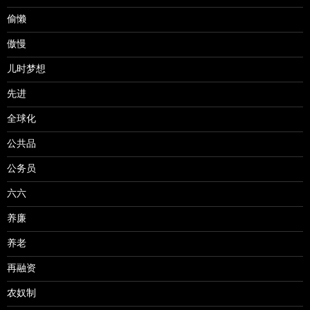
偷懒
傲慢
儿时梦想
先进
全球化
公共品
公务员
六六
养廉
养老
再融资
农奴制