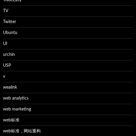
TradeEasy
TV
Twitter
Ubuntu
UI
urchin
USP
v
wealink
web analytics
web marketing
web标准
web标准，网站重构