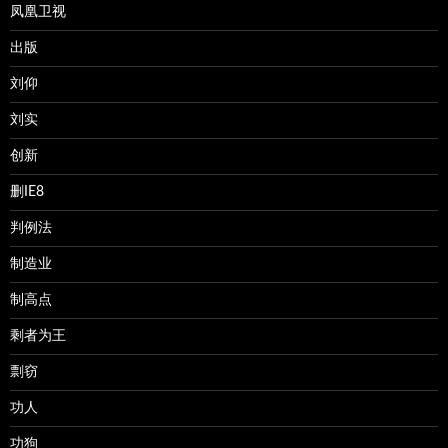
凤凰卫视
出版
刘仰
刘实
创新
删IE8
判例法
制造业
制高点
剩者为王
剽窃
功人
功狗