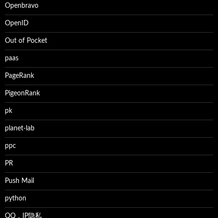
Openbravo
OpenID
Out of Pocket
paas
PageRank
PigeonRank
pk
planet-lab
ppc
PR
Push Mail
python
QQ，IP隐私