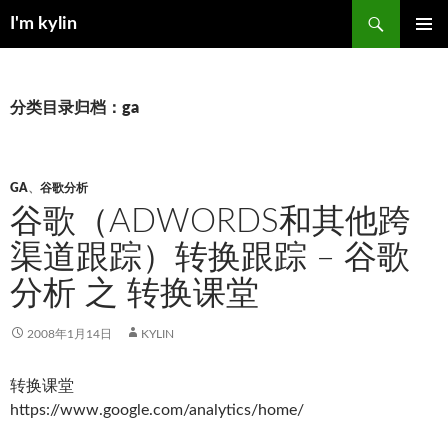
跳
搜
I'm kylin
至
索
正
主菜单
文
分类目录归档：ga
GA
、
谷歌分析
谷歌（ADWORDS和其他跨
渠道跟踪）转换跟踪 – 谷歌
分析 之 转换课堂
2008年1月14日
KYLIN
转换课堂
https://www.google.com/analytics/home/