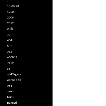
…
10-08-23
1960
2008
2012
28颗
3g
404
502
512
600862
71-81
aa
addOrganic
Adobe开源
AFE
alexa
baidu
Banned