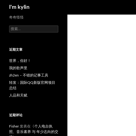
搜
I'm kylin
索
跳
奇奇怪怪
至
搜
正
索：
文
近期文章
世界，你好！
我的歌声里
zh2en – 不错的记事工具
转发：国际QQ新版官网项目
总结
人品和天赋
近期评论
Fisher
发表在《
个人电台执
照、音乐素养 与 年少志向的交