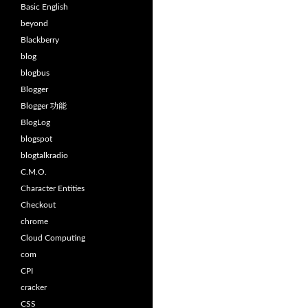
Basic English
beyond
Blackberry
blog
blogbus
Blogger
Blogger 功能
BlogLog
blogspot
blogtalkradio
C.M.O.
Character Entities
Checkout
chrome
Cloud Computing
com
CPI
cracker
CSS