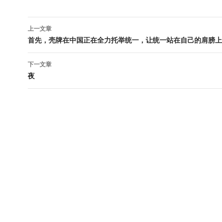
文
上一文章
章
首先，壳牌在中国正在全力托举统一，让统一站在自己的肩膀上
导
下一文章
航
夜