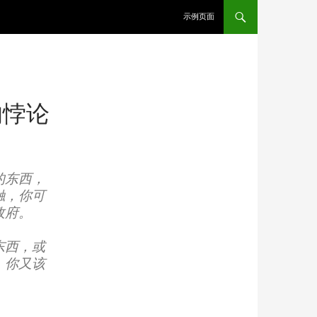
示例页面
的悖论
的东西，
触，你可
政府。
东西，或
，你又该