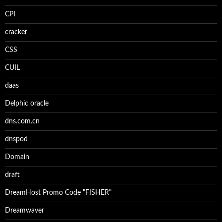
CPI
cracker
CSS
CUIL
daas
Delphic oracle
dns.com.cn
dnspod
Domain
draft
DreamHost Promo Code "FISHER"
Dreamwaver