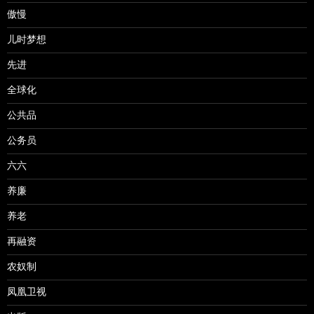
傲慢
儿时梦想
先进
全球化
公共品
公务员
六六
养廉
养老
再融资
农奴制
凤凰卫视