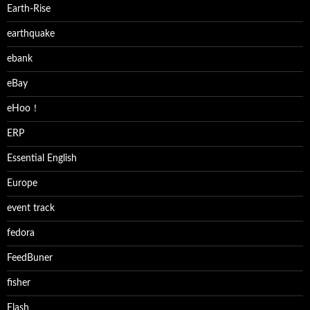
Earth-Rise
earthquake
ebank
eBay
eHoo！
ERP
Essential English
Europe
event track
fedora
FeedBuner
fisher
Flash