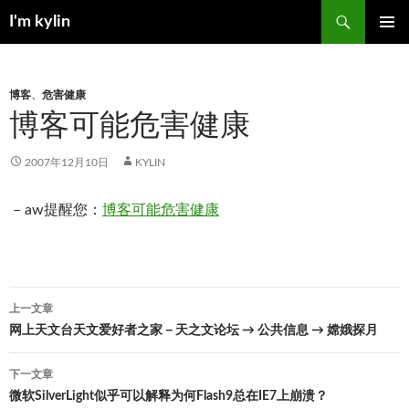
跳
搜
I'm kylin
至
索
正
主菜单
文
博客
、
危害健康
博客可能危害健康
2007年12月10日
KYLIN
– aw提醒您：
博客可能危害健康
文
上一文章
章
网上天文台天文爱好者之家－天之文论坛 → 公共信息 → 嫦娥探月
导
下一文章
航
微软SilverLight似乎可以解释为何Flash9总在IE7上崩溃？