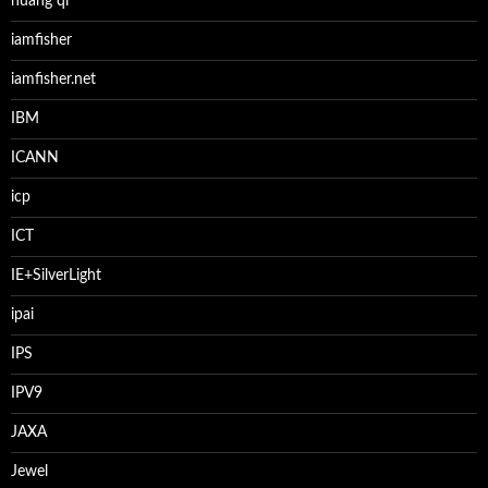
huang qi
iamfisher
iamfisher.net
IBM
ICANN
icp
ICT
IE+SilverLight
ipai
IPS
IPV9
JAXA
Jewel