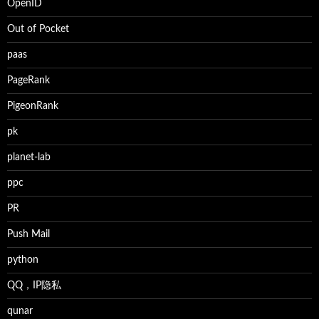
OpenID
Out of Pocket
paas
PageRank
PigeonRank
pk
planet-lab
ppc
PR
Push Mail
python
QQ，IP隐私
qunar