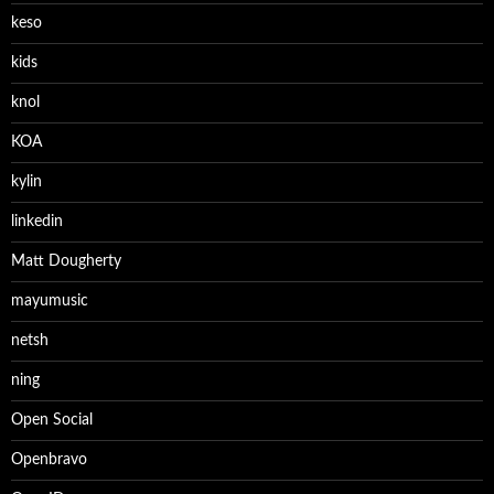
keso
kids
knol
KOA
kylin
linkedin
Matt Dougherty
mayumusic
netsh
ning
Open Social
Openbravo