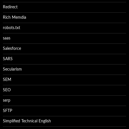
Redirect
Rich Memdia
robots.txt
saas
Salesforce
SARS
Secularism
SEM
SEO
serp
SFTP
Simplified Technical English