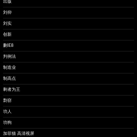
出版
刘仰
刘实
创新
删IE8
判例法
制造业
制高点
剩者为王
剽窃
功人
功狗
加菲猫 高清视屏