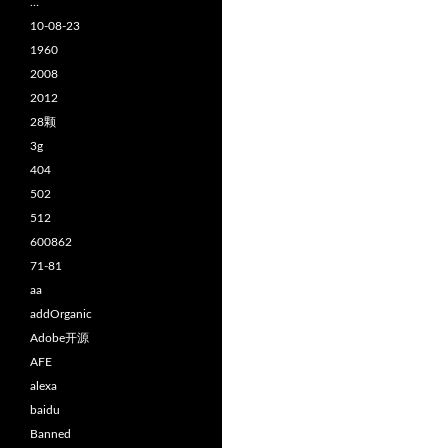
…
10-08-23
1960
2008
2012
28颗
3g
404
502
512
600862
71-81
aa
addOrganic
Adobe开源
AFE
alexa
baidu
Banned