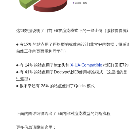
这组数据说明了目前IE8在渲染模式下的一些比例（微软偷偷统
● 有19% 的站点用了严格型的标准来设计(非常好的数据，得感
前线工作的页面重构同学们)
●
有 14% 的站点用了http头和
X-UA-Compatible
把IE打回IE7
● 有 41% 的站点用了Doctype让IE8使用标准模式（这里指的
过渡型）
● 很不幸还有 26% 的站点使用了Quirks 模式….
下面的图详细得给出了IE8内部对渲染模型的判断流程
更多信息请跳转这里：