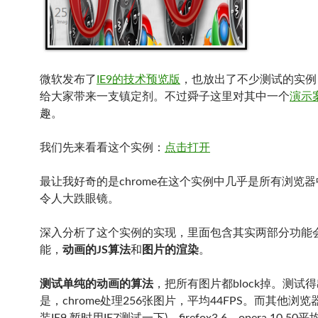
微软发布了
IE9的技术预览版
，也放出了不少测试的实例
给大家带来一支镇定剂。不过舜子这里对其中一个
演示
趣。
我们先来看看这个实例：
点击打开
最让我好奇的是chrome在这个实例中几乎是所有浏览
令人大跌眼镜。
深入分析了这个实例的实现，里面包含其实两部分功能
能，
动画的JS算法
和
图片的渲染
。
测试单纯的动画的算法
，把所有图片都block掉。测试
是，chrome处理256张图片，平均44FPS。而其他浏览器