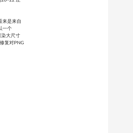
均20~22 左
看来是来自
以一个
在渲染大尺寸
修复对PNG