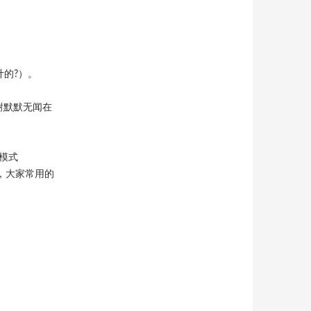
计的?）。
谢默默无闻在
的模式
是，大家常用的