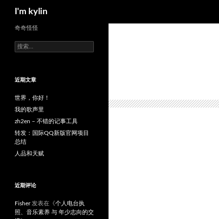
搜
I'm kylin
索
跳
奇奇怪怪
至
搜
正
索：
文
近期文章
世界，你好！
我的歌声里
zh2en – 不错的记事工具
转发：国际QQ新版官网项目
总结
人品和天赋
近期评论
Fisher
发表在《
个人电台执
照、音乐素养 与 年少志向的交