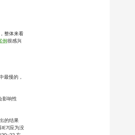
，整体来看
案例
很感兴
器中最慢的，
会影响性
得出的结果
IE7(应为没