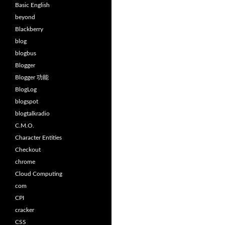
Basic English
beyond
Blackberry
blog
blogbus
Blogger
Blogger 功能
BlogLog
blogspot
blogtalkradio
C.M.O.
Character Entities
Checkout
chrome
Cloud Computing
com
CPI
cracker
CSS